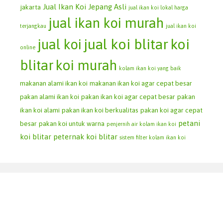
Jual Ikan Koi Jepang Asli
jakarta
jual ikan koi lokal harga
jual ikan koi murah
terjangkau
jual ikan koi
jual koi blitar
koi
jual koi
online
blitar
koi murah
kolam ikan koi yang baik
makanan alami ikan koi
makanan ikan koi agar cepat besar
pakan alami ikan koi
pakan ikan koi agar cepat besar
pakan
ikan koi alami
pakan ikan koi berkualitas
pakan koi agar cepat
petani
besar
pakan koi untuk warna
penjernih air kolam ikan koi
koi blitar
peternak koi blitar
sistem filter kolam ikan koi