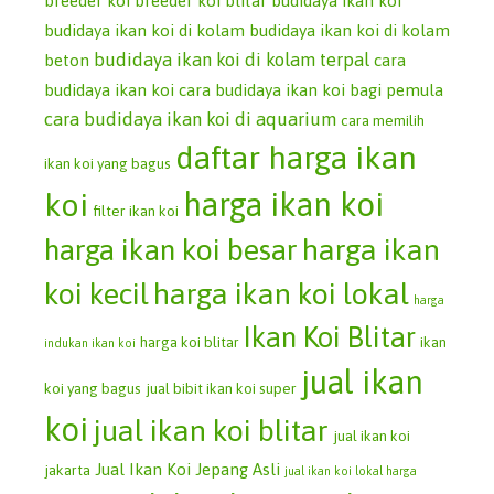
breeder koi
breeder koi blitar
budidaya ikan koi
budidaya ikan koi di kolam
budidaya ikan koi di kolam
budidaya ikan koi di kolam terpal
beton
cara
budidaya ikan koi
cara budidaya ikan koi bagi pemula
cara budidaya ikan koi di aquarium
cara memilih
daftar harga ikan
ikan koi yang bagus
koi
harga ikan koi
filter ikan koi
harga ikan koi besar
harga ikan
koi kecil
harga ikan koi lokal
harga
Ikan Koi Blitar
harga koi blitar
ikan
indukan ikan koi
jual ikan
koi yang bagus
jual bibit ikan koi super
koi
jual ikan koi blitar
jual ikan koi
Jual Ikan Koi Jepang Asli
jakarta
jual ikan koi lokal harga