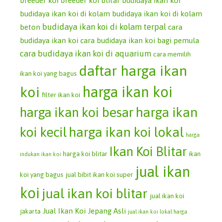
breeder koi
breeder koi blitar
budidaya ikan koi
budidaya ikan koi di kolam
budidaya ikan koi di kolam
budidaya ikan koi di kolam terpal
beton
cara
budidaya ikan koi
cara budidaya ikan koi bagi pemula
cara budidaya ikan koi di aquarium
cara memilih
daftar harga ikan
ikan koi yang bagus
koi
harga ikan koi
filter ikan koi
harga ikan koi besar
harga ikan
koi kecil
harga ikan koi lokal
harga
Ikan Koi Blitar
harga koi blitar
ikan
indukan ikan koi
jual ikan
koi yang bagus
jual bibit ikan koi super
koi
jual ikan koi blitar
jual ikan koi
Jual Ikan Koi Jepang Asli
jakarta
jual ikan koi lokal harga