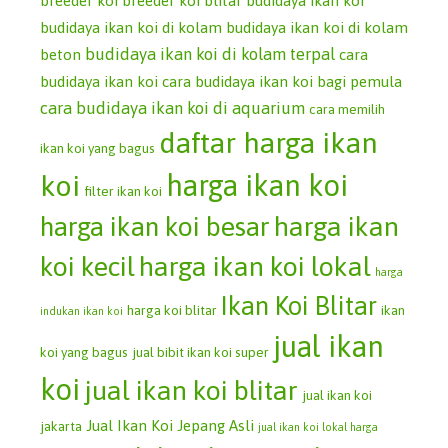
breeder koi
breeder koi blitar
budidaya ikan koi
budidaya ikan koi di kolam
budidaya ikan koi di kolam
budidaya ikan koi di kolam terpal
beton
cara
budidaya ikan koi
cara budidaya ikan koi bagi pemula
cara budidaya ikan koi di aquarium
cara memilih
daftar harga ikan
ikan koi yang bagus
koi
harga ikan koi
filter ikan koi
harga ikan koi besar
harga ikan
koi kecil
harga ikan koi lokal
harga
Ikan Koi Blitar
harga koi blitar
ikan
indukan ikan koi
jual ikan
koi yang bagus
jual bibit ikan koi super
koi
jual ikan koi blitar
jual ikan koi
Jual Ikan Koi Jepang Asli
jakarta
jual ikan koi lokal harga