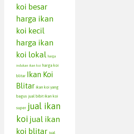
koi besar
harga ikan
koi kecil
harga ikan
koi lokal
harga
harga koi
indukan ikan koi
Ikan Koi
blitar
Blitar
ikan koi yang
bagus
jual bibit ikan koi
jual ikan
super
koi
jual ikan
koi blitar
jual