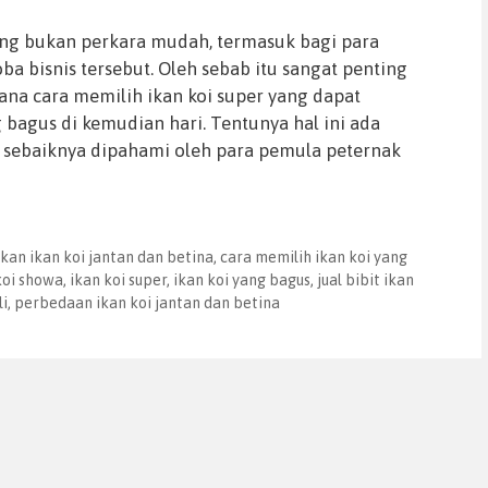
ng bukan perkara mudah, termasuk bagi para
 bisnis tersebut. Oleh sebab itu sangat penting
na cara memilih ikan koi super yang dapat
 bagus di kemudian hari. Tentunya hal ini ada
g sebaiknya dipahami oleh para pemula peternak
an ikan koi jantan dan betina
,
cara memilih ikan koi yang
koi showa
,
ikan koi super
,
ikan koi yang bagus
,
jual bibit ikan
li
,
perbedaan ikan koi jantan dan betina