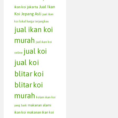
Jual Ikan
ikan koi jakarta
Koi Jepang Asli
jual ikan
koi lokal harga terjangkau
jual ikan koi
murah
jual ikan koi
jual koi
online
jual koi
blitar
koi
blitar
koi
murah
kolam ikan koi
makanan alami
yang baik
ikan koi
makanan ikan koi