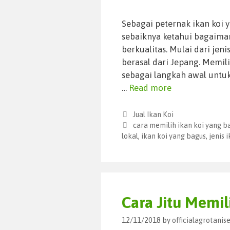
Sebagai peternak ikan koi 
sebaiknya ketahui bagaima
berkualitas. Mulai dari jeni
berasal dari Jepang. Memili
sebagai langkah awal untu
…
Read more
Jual Ikan Koi
cara memilih ikan koi yang b
lokal
,
ikan koi yang bagus
,
jenis 
Cara Jitu Memil
12/11/2018
by
officialagrotani