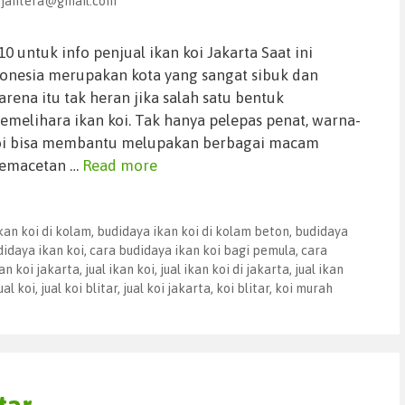
sejahtera@gmail.com
 untuk info penjual ikan koi Jakarta Saat ini
donesia merupakan kota yang sangat sibuk dan
rena itu tak heran jika salah satu bentuk
melihara ikan koi. Tak hanya pelepas penat, warna-
koi bisa membantu melupakan berbagai macam
 kemacetan …
Read more
kan koi di kolam
,
budidaya ikan koi di kolam beton
,
budidaya
didaya ikan koi
,
cara budidaya ikan koi bagi pemula
,
cara
an koi jakarta
,
jual ikan koi
,
jual ikan koi di jakarta
,
jual ikan
ual koi
,
jual koi blitar
,
jual koi jakarta
,
koi blitar
,
koi murah