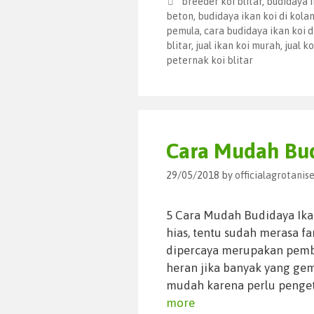
breeder koi blitar
,
budidaya i
beton
,
budidaya ikan koi di kola
pemula
,
cara budidaya ikan koi 
blitar
,
jual ikan koi murah
,
jual ko
peternak koi blitar
Cara Mudah Bud
29/05/2018
by
officialagrotani
5 Cara Mudah Budidaya Ika
hias, tentu sudah merasa fam
dipercaya merupakan pemb
heran jika banyak yang gem
mudah karena perlu penget
more