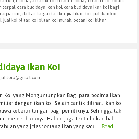
kan koi
,
budidaya ikan koi di kolam
,
budidaya ikan koi di kolam
m terpal
,
cara budidaya ikan koi
,
cara budidaya ikan koi bagi
di aquarium
,
daftar harga ikan koi
,
jual ikan koi
,
jual ikan koi
i
,
jual koi blitar
,
koi blitar
,
koi murah
,
petani koi blitar
,
idaya Ikan Koi
sejahtera@gmail.com
n Koi yang Menguntungkan Bagi para pecinta ikan
iliar dengan ikan koi. Selain cantik dilihat, ikan koi
awa keberuntungan bagi pemiliknya. Sehingga tak
ar memeliharanya. Hal ini juga tentu bukan hal
ahuan yang jelas tentang ikan yang satu …
Read