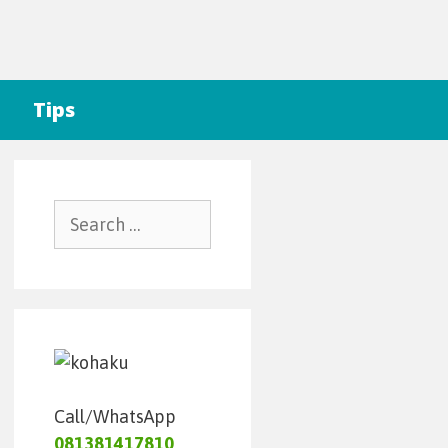
Tips
Call/WhatsApp
081381417810