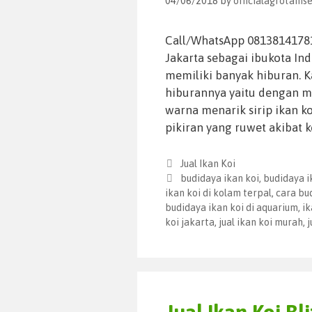
04/06/2018
by
officialagrotani
Call/WhatsApp 081381417810
Jakarta sebagai ibukota In
memiliki banyak hiburan. Ka
hiburannya yaitu dengan me
warna menarik sirip ikan 
pikiran yang ruwet akibat
Jual Ikan Koi
budidaya ikan koi
,
budidaya i
ikan koi di kolam terpal
,
cara bu
budidaya ikan koi di aquarium
,
ik
koi jakarta
,
jual ikan koi murah
,
j