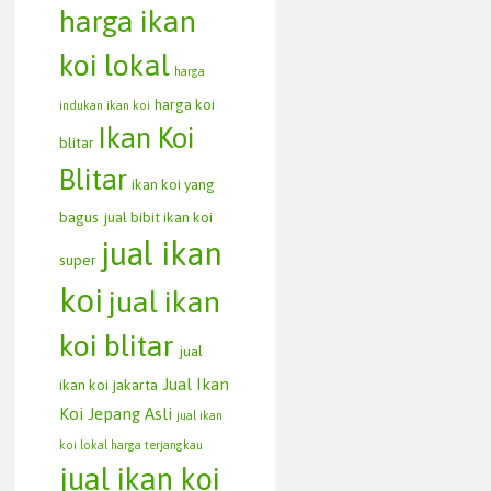
harga ikan
koi lokal
harga
harga koi
indukan ikan koi
Ikan Koi
blitar
Blitar
ikan koi yang
bagus
jual bibit ikan koi
jual ikan
super
koi
jual ikan
koi blitar
jual
Jual Ikan
ikan koi jakarta
Koi Jepang Asli
jual ikan
koi lokal harga terjangkau
jual ikan koi