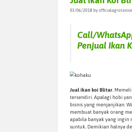
Jual Ikan Koi Bli
03/06/2018
by
officialagrotani
Call/WhatsA
Penjual Ikan K
Jual ikan koi Blitar
. Memeli
tersendiri. Apalagi hobi ya
bisnis yang menjanjikan. W
membuat banyak orang mer
apabila banyak yang ingin
suntuk. Demikian halnya d