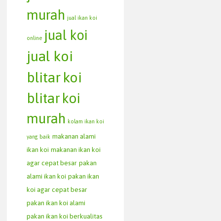
murah
jual ikan koi
jual koi
online
jual koi
blitar
koi
blitar
koi
murah
kolam ikan koi
makanan alami
yang baik
ikan koi
makanan ikan koi
agar cepat besar
pakan
alami ikan koi
pakan ikan
koi agar cepat besar
pakan ikan koi alami
pakan ikan koi berkualitas