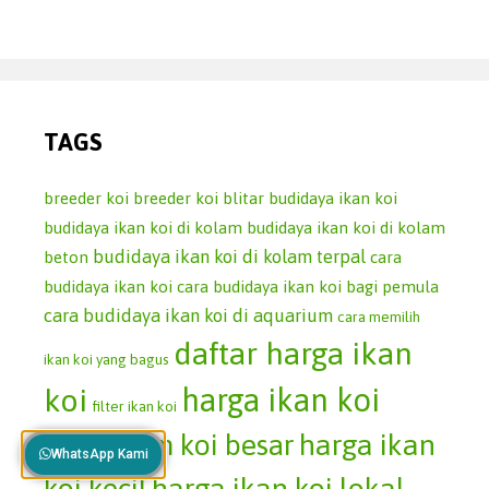
TAGS
breeder koi
breeder koi blitar
budidaya ikan koi
budidaya ikan koi di kolam
budidaya ikan koi di kolam
budidaya ikan koi di kolam terpal
beton
cara
budidaya ikan koi
cara budidaya ikan koi bagi pemula
cara budidaya ikan koi di aquarium
cara memilih
daftar harga ikan
ikan koi yang bagus
koi
harga ikan koi
filter ikan koi
harga ikan koi besar
harga ikan
WhatsApp Kami
koi kecil
harga ikan koi lokal