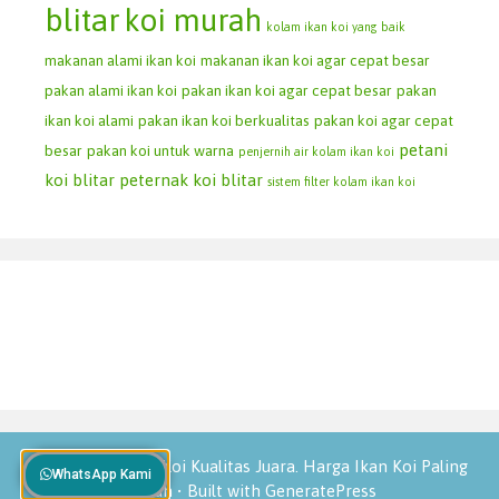
blitar
koi murah
kolam ikan koi yang baik
makanan alami ikan koi
makanan ikan koi agar cepat besar
pakan alami ikan koi
pakan ikan koi agar cepat besar
pakan
ikan koi alami
pakan ikan koi berkualitas
pakan koi agar cepat
petani
besar
pakan koi untuk warna
penjernih air kolam ikan koi
koi blitar
peternak koi blitar
sistem filter kolam ikan koi
© 2026 Jual Ikan Koi Kualitas Juara. Harga Ikan Koi Paling
WhatsApp Kami
Murah
• Built with
GeneratePress