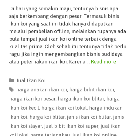
Di hari yang semakin maju, tentunya bisnis apa
saja berkembang dengan pesar. Termasuk binis
ikan koi yang saat ini tidak hanya didapatkan
melalui pembelian offline, melainkan rupanya ada
pula tempat jual ikan koi online terbaik denga
kualitas prima. Oleh sebab itu tentunya tidak perlu
ragu jika ingin mengembangkan bisnis budidaya
atau peternakan ikan koi. Karena …
Read more
Jual Ikan Koi
harga anakan ikan koi
,
harga bibit ikan koi
,
harga ikan koi besar
,
harga ikan koi blitar
,
harga
ikan koi kecil
,
harga ikan koi lokal
,
harga indukan
ikan koi
,
harga koi blitar
,
jenis ikan koi blitar
,
jenis
ikan koi slayer
,
jual bibit ikan koi super
,
jual ikan
koi lokal harga terjangkau
,
jual ikan koi online
,