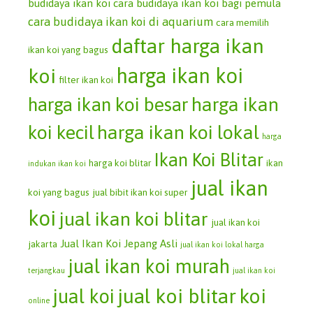
budidaya ikan koi
cara budidaya ikan koi bagi pemula
cara budidaya ikan koi di aquarium
cara memilih
daftar harga ikan
ikan koi yang bagus
koi
harga ikan koi
filter ikan koi
harga ikan koi besar
harga ikan
koi kecil
harga ikan koi lokal
harga
Ikan Koi Blitar
harga koi blitar
ikan
indukan ikan koi
jual ikan
koi yang bagus
jual bibit ikan koi super
koi
jual ikan koi blitar
jual ikan koi
Jual Ikan Koi Jepang Asli
jakarta
jual ikan koi lokal harga
jual ikan koi murah
terjangkau
jual ikan koi
jual koi blitar
koi
jual koi
online