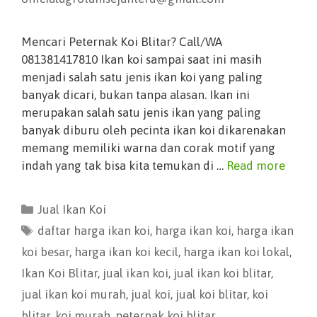
Mencari Peternak Koi Blitar? Call/WA
081381417810 Ikan koi sampai saat ini masih
menjadi salah satu jenis ikan koi yang paling
banyak dicari, bukan tanpa alasan. Ikan ini
merupakan salah satu jenis ikan yang paling
banyak diburu oleh pecinta ikan koi dikarenakan
memang memiliki warna dan corak motif yang
indah yang tak bisa kita temukan di …
Read more
Jual Ikan Koi
daftar harga ikan koi
,
harga ikan koi
,
harga ikan
koi besar
,
harga ikan koi kecil
,
harga ikan koi lokal
,
Ikan Koi Blitar
,
jual ikan koi
,
jual ikan koi blitar
,
jual ikan koi murah
,
jual koi
,
jual koi blitar
,
koi
blitar
,
koi murah
,
peternak koi blitar