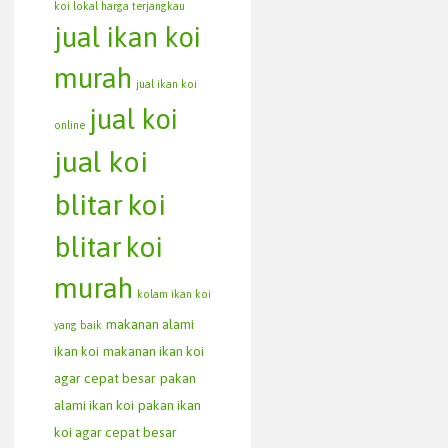
koi lokal harga terjangkau
jual ikan koi
murah
jual ikan koi
jual koi
online
jual koi
blitar
koi
blitar
koi
murah
kolam ikan koi
makanan alami
yang baik
ikan koi
makanan ikan koi
agar cepat besar
pakan
alami ikan koi
pakan ikan
koi agar cepat besar