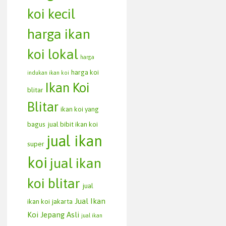
koi kecil
harga ikan
koi lokal
harga
harga koi
indukan ikan koi
Ikan Koi
blitar
Blitar
ikan koi yang
bagus
jual bibit ikan koi
jual ikan
super
koi
jual ikan
koi blitar
jual
Jual Ikan
ikan koi jakarta
Koi Jepang Asli
jual ikan