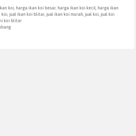
kan koi
,
harga ikan koi besar
,
harga ikan koi kecil
,
harga ikan
n koi
,
jual ikan koi blitar
,
jual ikan koi murah
,
jual koi
,
jual koi
i koi blitar
embang