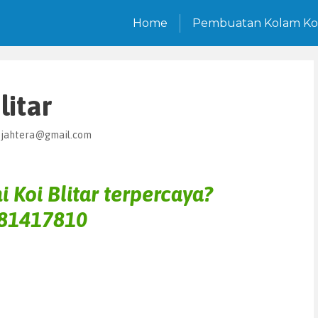
Home
Pembuatan Kolam Ko
litar
sejahtera@gmail.com
 Koi Blitar terpercaya?
81417810