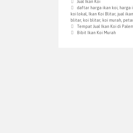
Jual Ikan Koi
daftar harga ikan koi
,
harga i
koi lokal
,
Ikan Koi Blitar
,
jual ika
blitar
,
koi blitar
,
koi murah
,
petan
Tempat Jual Ikan Koi di Pal
Bibit Ikan Koi Murah