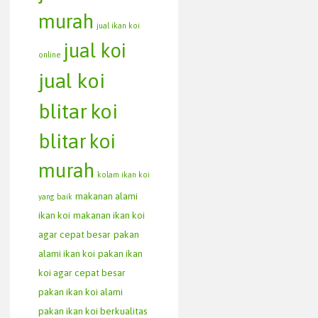
murah
jual ikan koi
jual koi
online
jual koi
blitar
koi
blitar
koi
murah
kolam ikan koi
makanan alami
yang baik
ikan koi
makanan ikan koi
agar cepat besar
pakan
alami ikan koi
pakan ikan
koi agar cepat besar
pakan ikan koi alami
pakan ikan koi berkualitas