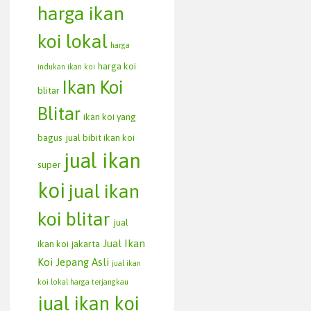
harga ikan
koi lokal
harga
harga koi
indukan ikan koi
Ikan Koi
blitar
Blitar
ikan koi yang
bagus
jual bibit ikan koi
jual ikan
super
koi
jual ikan
koi blitar
jual
Jual Ikan
ikan koi jakarta
Koi Jepang Asli
jual ikan
koi lokal harga terjangkau
jual ikan koi