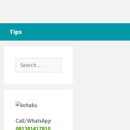
Tips
Call/WhatsApp
081381417810