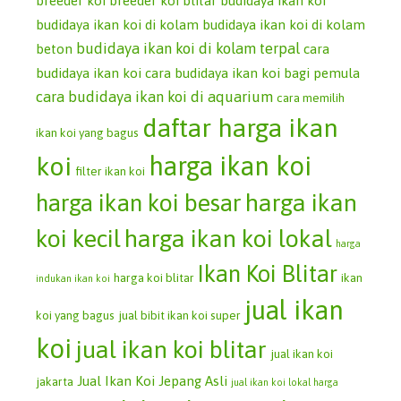
breeder koi
breeder koi blitar
budidaya ikan koi
budidaya ikan koi di kolam
budidaya ikan koi di kolam
budidaya ikan koi di kolam terpal
beton
cara
budidaya ikan koi
cara budidaya ikan koi bagi pemula
cara budidaya ikan koi di aquarium
cara memilih
daftar harga ikan
ikan koi yang bagus
koi
harga ikan koi
filter ikan koi
harga ikan koi besar
harga ikan
koi kecil
harga ikan koi lokal
harga
Ikan Koi Blitar
harga koi blitar
ikan
indukan ikan koi
jual ikan
koi yang bagus
jual bibit ikan koi super
koi
jual ikan koi blitar
jual ikan koi
Jual Ikan Koi Jepang Asli
jakarta
jual ikan koi lokal harga