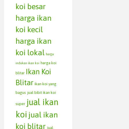
koi besar
harga ikan
koi kecil
harga ikan
koi lokal
harga
harga koi
indukan ikan koi
Ikan Koi
blitar
Blitar
ikan koi yang
bagus
jual bibit ikan koi
jual ikan
super
koi
jual ikan
koi blitar
jual