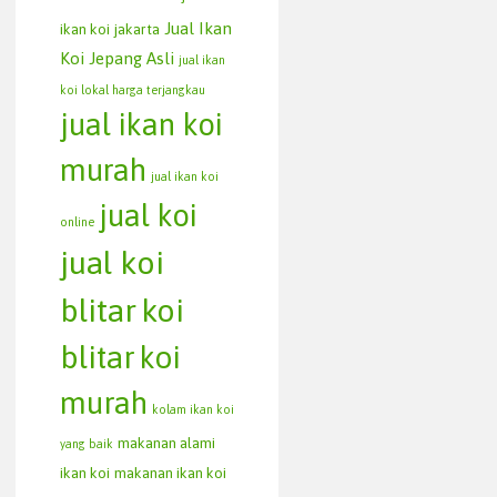
Jual Ikan
ikan koi jakarta
Koi Jepang Asli
jual ikan
koi lokal harga terjangkau
jual ikan koi
murah
jual ikan koi
jual koi
online
jual koi
blitar
koi
blitar
koi
murah
kolam ikan koi
makanan alami
yang baik
ikan koi
makanan ikan koi