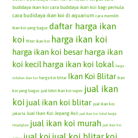
budidaya ikan koi
cara budidaya ikan koi bagi pemula
cara budidaya ikan koi di aquarium
cara memilih
daftar harga ikan
ikan koi yang bagus
koi
harga ikan koi
filter ikan koi
harga ikan koi besar
harga ikan
koi kecil
harga ikan koi lokal
harga
Ikan Koi Blitar
harga koi blitar
ikan
indukan ikan koi
jual ikan
koi yang bagus
jual bibit ikan koi super
koi
jual ikan koi blitar
jual ikan koi
Jual Ikan Koi Jepang Asli
jakarta
jual ikan koi lokal harga
jual ikan koi murah
terjangkau
jual ikan koi
jual koi blitar
koi
jual koi