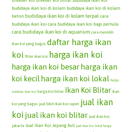
breeder koi
breeder koi blitar
budidaya ikan koi
budidaya ikan koi di kolam
budidaya ikan koi di kolam
budidaya ikan koi di kolam terpal
beton
cara
budidaya ikan koi
cara budidaya ikan koi bagi pemula
cara budidaya ikan koi di aquarium
cara memilih
daftar harga ikan
ikan koi yang bagus
koi
harga ikan koi
filter ikan koi
harga ikan koi besar
harga ikan
koi kecil
harga ikan koi lokal
harga
Ikan Koi Blitar
harga koi blitar
ikan
indukan ikan koi
jual ikan
koi yang bagus
jual bibit ikan koi super
koi
jual ikan koi blitar
jual ikan koi
Jual Ikan Koi Jepang Asli
jakarta
jual ikan koi lokal harga