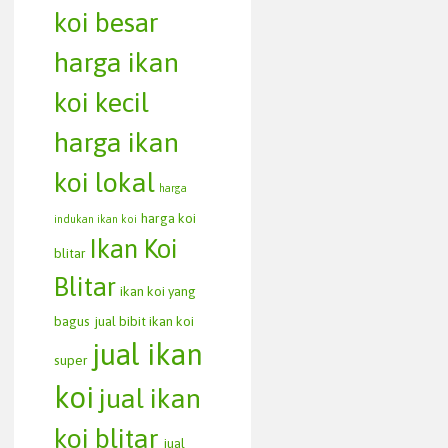
koi besar
harga ikan
koi kecil
harga ikan
koi lokal
harga
harga koi
indukan ikan koi
Ikan Koi
blitar
Blitar
ikan koi yang
bagus
jual bibit ikan koi
jual ikan
super
koi
jual ikan
koi blitar
jual