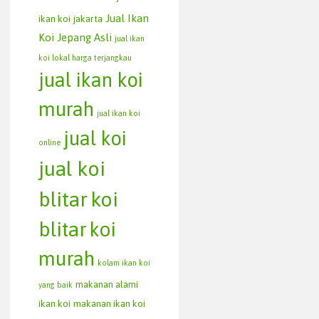
Jual Ikan
ikan koi jakarta
Koi Jepang Asli
jual ikan
koi lokal harga terjangkau
jual ikan koi
murah
jual ikan koi
jual koi
online
jual koi
blitar
koi
blitar
koi
murah
kolam ikan koi
makanan alami
yang baik
ikan koi
makanan ikan koi