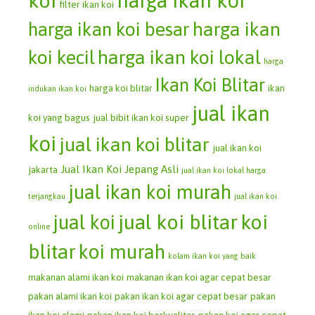
koi
harga ikan koi
filter ikan koi
harga ikan koi besar
harga ikan
koi kecil
harga ikan koi lokal
harga
Ikan Koi Blitar
harga koi blitar
ikan
indukan ikan koi
jual ikan
koi yang bagus
jual bibit ikan koi super
koi
jual ikan koi blitar
jual ikan koi
Jual Ikan Koi Jepang Asli
jakarta
jual ikan koi lokal harga
jual ikan koi murah
terjangkau
jual ikan koi
jual koi blitar
koi
jual koi
online
blitar
koi murah
kolam ikan koi yang baik
makanan alami ikan koi
makanan ikan koi agar cepat besar
pakan alami ikan koi
pakan ikan koi agar cepat besar
pakan
ikan koi alami
pakan ikan koi berkualitas
pakan koi agar cepat