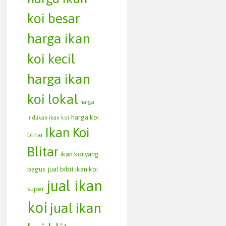
koi besar
harga ikan
koi kecil
harga ikan
koi lokal
harga
harga koi
indukan ikan koi
Ikan Koi
blitar
Blitar
ikan koi yang
bagus
jual bibit ikan koi
jual ikan
super
koi
jual ikan