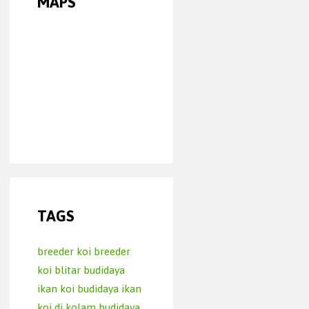
MAPS
TAGS
breeder koi
breeder
koi blitar
budidaya
ikan koi
budidaya ikan
koi di kolam
budidaya