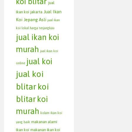
koi blitar
jual
Jual Ikan
ikan koi jakarta
Koi Jepang Asli
jual ikan
koi lokal harga terjangkau
jual ikan koi
murah
jual ikan koi
jual koi
online
jual koi
blitar
koi
blitar
koi
murah
kolam ikan koi
makanan alami
yang baik
ikan koi
makanan ikan koi