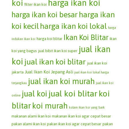
koi
harga ikan koi
filter ikan koi
harga ikan koi besar
harga ikan
koi kecil
harga ikan koi lokal
harga
Ikan Koi Blitar
harga koi blitar
ikan
indukan ikan koi
jual ikan
koi yang bagus
jual bibit ikan koi super
koi
jual ikan koi blitar
jual ikan koi
Jual Ikan Koi Jepang Asli
jakarta
jual ikan koi lokal harga
jual ikan koi murah
terjangkau
jual ikan koi
jual koi blitar
koi
jual koi
online
blitar
koi murah
kolam ikan koi yang baik
makanan alami ikan koi
makanan ikan koi agar cepat besar
pakan alami ikan koi
pakan ikan koi agar cepat besar
pakan