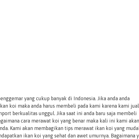
 penggemar yang cukup banyak di Indonesia. Jika anda anda
kan koi maka anda harus membeli pada kami karena kami jual
mport berkualitas unggul. Jika saat ini anda baru saja membeli
agaimana cara merawat koi yang benar maka kali ini kami aka
nda. Kami akan membagikan tips merawat ikan koi yang muda
ndapatkan ikan koi yang sehat dan awet umurnya. Bagaimana 