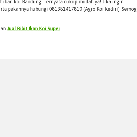
t ikan koi Bandung. Ternyata cukup mudah ya! Jika ingin
erta pakannya hubungi 081381417810 (Agro Koi Kediri). Semog
dan
Jual Bibit Ikan Koi Super