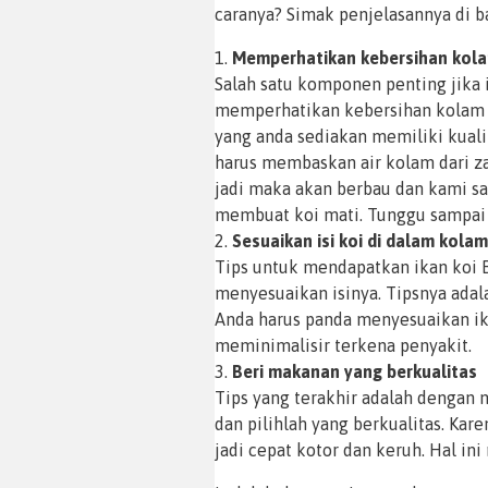
caranya? Simak penjelasannya di b
1.
Memperhatikan kebersihan kola
Salah satu komponen penting jika 
memperhatikan kebersihan kolam ik
yang anda sediakan memiliki kuali
harus membaskan air kolam dari zat
jadi maka akan berbau dan kami s
membuat koi mati. Tunggu sampai ke
2.
Sesuaikan isi koi di dalam kolam
Tips untuk mendapatkan ikan koi 
menyesuaikan isinya. Tipsnya adal
Anda harus panda menyesuaikan ik
meminimalisir terkena penyakit.
3.
Beri makanan yang berkualitas
Tips yang terakhir adalah dengan
dan pilihlah yang berkualitas. K
jadi cepat kotor dan keruh. Hal in