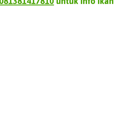
081381417810
untuk info Ikan