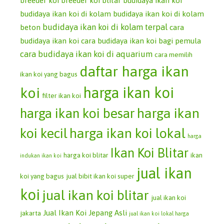
breeder koi
breeder koi blitar
budidaya ikan koi
budidaya ikan koi di kolam
budidaya ikan koi di kolam
budidaya ikan koi di kolam terpal
beton
cara
budidaya ikan koi
cara budidaya ikan koi bagi pemula
cara budidaya ikan koi di aquarium
cara memilih
daftar harga ikan
ikan koi yang bagus
koi
harga ikan koi
filter ikan koi
harga ikan koi besar
harga ikan
koi kecil
harga ikan koi lokal
harga
Ikan Koi Blitar
harga koi blitar
ikan
indukan ikan koi
jual ikan
koi yang bagus
jual bibit ikan koi super
koi
jual ikan koi blitar
jual ikan koi
Jual Ikan Koi Jepang Asli
jakarta
jual ikan koi lokal harga