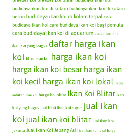
breeder koi
breeder koi blitar
budidaya ikan koi
budidaya ikan koi di kolam
budidaya ikan koi di kolam
budidaya ikan koi di kolam terpal
beton
cara
budidaya ikan koi
cara budidaya ikan koi bagi pemula
cara budidaya ikan koi di aquarium
cara memilih
daftar harga ikan
ikan koi yang bagus
koi
harga ikan koi
filter ikan koi
harga ikan koi besar
harga ikan
koi kecil
harga ikan koi lokal
harga
Ikan Koi Blitar
harga koi blitar
ikan
indukan ikan koi
jual ikan
koi yang bagus
jual bibit ikan koi super
koi
jual ikan koi blitar
jual ikan koi
Jual Ikan Koi Jepang Asli
jakarta
jual ikan koi lokal harga