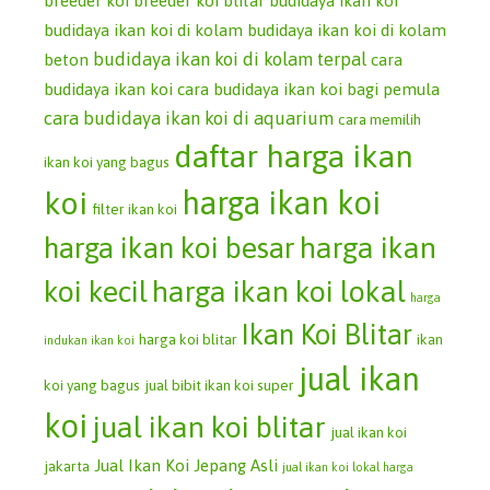
breeder koi
breeder koi blitar
budidaya ikan koi
budidaya ikan koi di kolam
budidaya ikan koi di kolam
budidaya ikan koi di kolam terpal
beton
cara
budidaya ikan koi
cara budidaya ikan koi bagi pemula
cara budidaya ikan koi di aquarium
cara memilih
daftar harga ikan
ikan koi yang bagus
koi
harga ikan koi
filter ikan koi
harga ikan koi besar
harga ikan
koi kecil
harga ikan koi lokal
harga
Ikan Koi Blitar
harga koi blitar
ikan
indukan ikan koi
jual ikan
koi yang bagus
jual bibit ikan koi super
koi
jual ikan koi blitar
jual ikan koi
Jual Ikan Koi Jepang Asli
jakarta
jual ikan koi lokal harga