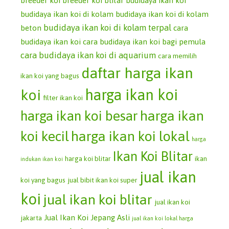
breeder koi
breeder koi blitar
budidaya ikan koi
budidaya ikan koi di kolam
budidaya ikan koi di kolam
budidaya ikan koi di kolam terpal
beton
cara
budidaya ikan koi
cara budidaya ikan koi bagi pemula
cara budidaya ikan koi di aquarium
cara memilih
daftar harga ikan
ikan koi yang bagus
koi
harga ikan koi
filter ikan koi
harga ikan koi besar
harga ikan
koi kecil
harga ikan koi lokal
harga
Ikan Koi Blitar
harga koi blitar
ikan
indukan ikan koi
jual ikan
koi yang bagus
jual bibit ikan koi super
koi
jual ikan koi blitar
jual ikan koi
Jual Ikan Koi Jepang Asli
jakarta
jual ikan koi lokal harga