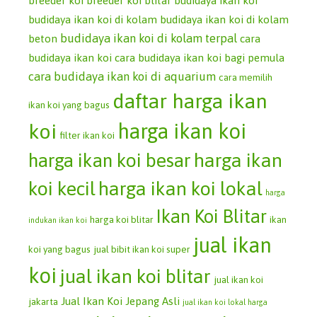
breeder koi
breeder koi blitar
budidaya ikan koi
budidaya ikan koi di kolam
budidaya ikan koi di kolam
budidaya ikan koi di kolam terpal
beton
cara
budidaya ikan koi
cara budidaya ikan koi bagi pemula
cara budidaya ikan koi di aquarium
cara memilih
daftar harga ikan
ikan koi yang bagus
koi
harga ikan koi
filter ikan koi
harga ikan koi besar
harga ikan
koi kecil
harga ikan koi lokal
harga
Ikan Koi Blitar
harga koi blitar
ikan
indukan ikan koi
jual ikan
koi yang bagus
jual bibit ikan koi super
koi
jual ikan koi blitar
jual ikan koi
Jual Ikan Koi Jepang Asli
jakarta
jual ikan koi lokal harga