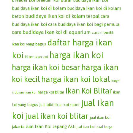
breeder koi
breeder koi blitar
budidaya ikan koi
budidaya ikan koi di kolam
budidaya ikan koi di kolam
budidaya ikan koi di kolam terpal
beton
cara
budidaya ikan koi
cara budidaya ikan koi bagi pemula
cara budidaya ikan koi di aquarium
cara memilih
daftar harga ikan
ikan koi yang bagus
koi
harga ikan koi
filter ikan koi
harga ikan koi besar
harga ikan
koi kecil
harga ikan koi lokal
harga
Ikan Koi Blitar
harga koi blitar
ikan
indukan ikan koi
jual ikan
koi yang bagus
jual bibit ikan koi super
koi
jual ikan koi blitar
jual ikan koi
Jual Ikan Koi Jepang Asli
jakarta
jual ikan koi lokal harga