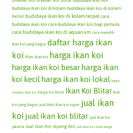
breeder koi
breeder koi blitar
budidaya ikan koi
budidaya ikan koi di kolam
budidaya ikan koi di kolam
budidaya ikan koi di kolam terpal
beton
cara
budidaya ikan koi
cara budidaya ikan koi bagi pemula
cara budidaya ikan koi di aquarium
cara memilih
daftar harga ikan
ikan koi yang bagus
koi
harga ikan koi
filter ikan koi
harga ikan koi besar
harga ikan
koi kecil
harga ikan koi lokal
harga
Ikan Koi Blitar
harga koi blitar
ikan
indukan ikan koi
jual ikan
koi yang bagus
jual bibit ikan koi super
koi
jual ikan koi blitar
jual ikan koi
Jual Ikan Koi Jepang Asli
jakarta
jual ikan koi lokal harga