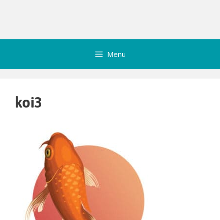
Menu
koi3