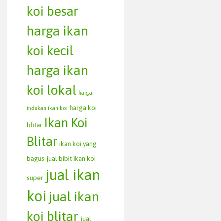
koi besar
harga ikan
koi kecil
harga ikan
koi lokal
harga
harga koi
indukan ikan koi
Ikan Koi
blitar
Blitar
ikan koi yang
bagus
jual bibit ikan koi
jual ikan
super
koi
jual ikan
koi blitar
jual