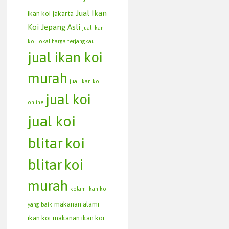
Jual Ikan
ikan koi jakarta
Koi Jepang Asli
jual ikan
koi lokal harga terjangkau
jual ikan koi
murah
jual ikan koi
jual koi
online
jual koi
blitar
koi
blitar
koi
murah
kolam ikan koi
makanan alami
yang baik
ikan koi
makanan ikan koi