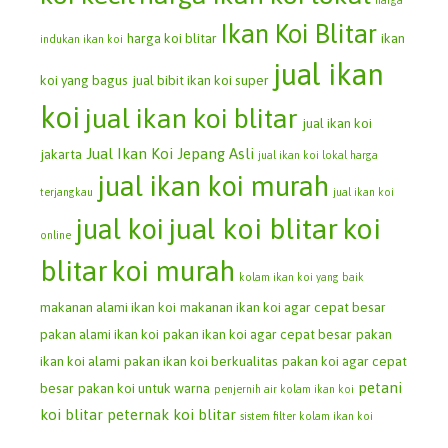
harga
Ikan Koi Blitar
harga koi blitar
ikan
indukan ikan koi
jual ikan
koi yang bagus
jual bibit ikan koi super
koi
jual ikan koi blitar
jual ikan koi
Jual Ikan Koi Jepang Asli
jakarta
jual ikan koi lokal harga
jual ikan koi murah
terjangkau
jual ikan koi
jual koi blitar
koi
jual koi
online
blitar
koi murah
kolam ikan koi yang baik
makanan alami ikan koi
makanan ikan koi agar cepat besar
pakan alami ikan koi
pakan ikan koi agar cepat besar
pakan
ikan koi alami
pakan ikan koi berkualitas
pakan koi agar cepat
petani
besar
pakan koi untuk warna
penjernih air kolam ikan koi
koi blitar
peternak koi blitar
sistem filter kolam ikan koi