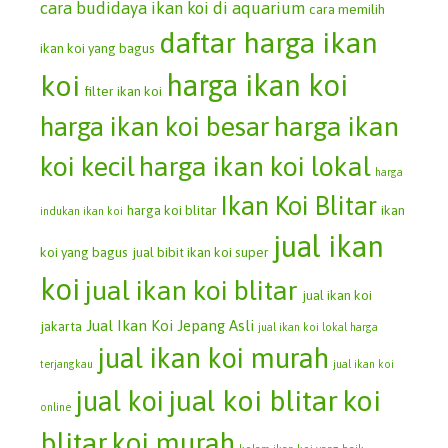
cara budidaya ikan koi di aquarium
cara memilih
daftar harga ikan
ikan koi yang bagus
koi
harga ikan koi
filter ikan koi
harga ikan koi besar
harga ikan
koi kecil
harga ikan koi lokal
harga
Ikan Koi Blitar
harga koi blitar
ikan
indukan ikan koi
jual ikan
koi yang bagus
jual bibit ikan koi super
koi
jual ikan koi blitar
jual ikan koi
Jual Ikan Koi Jepang Asli
jakarta
jual ikan koi lokal harga
jual ikan koi murah
terjangkau
jual ikan koi
jual koi blitar
koi
jual koi
online
blitar
koi murah