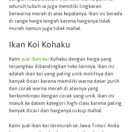
seluruh tubuh ia juga memiliki lingkaran
berwarna merah di atas kepalanya. Ikan ini berada
di range harga tengah karena harganya tidak
murah namun juga tidak mahal.
Ikan Koi Kohaku
Kami
jual ikan koi
Kohaku dengan harga yang
terjangkau dibandingkan toko lainnya. Ikan ini
adalah ikan koi yang paling unik motifnya dan
banyak dicari karena memiliki warna dasar putih
dan corak warna merah di atasnya yang
berkombinasi dengan corak yang unik. Ikan ini
masuk ke dalam kategori high-class karena paling
banyak dicari dan harganya cukup mahal.
Kami jual ikan koi termurah se-Jawa Timur. Anda