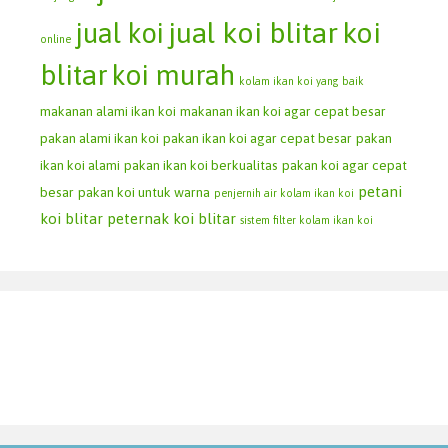
jual koi blitar
koi
jual koi
online
blitar
koi murah
kolam ikan koi yang baik
makanan alami ikan koi
makanan ikan koi agar cepat besar
pakan alami ikan koi
pakan ikan koi agar cepat besar
pakan
ikan koi alami
pakan ikan koi berkualitas
pakan koi agar cepat
petani
besar
pakan koi untuk warna
penjernih air kolam ikan koi
koi blitar
peternak koi blitar
sistem filter kolam ikan koi