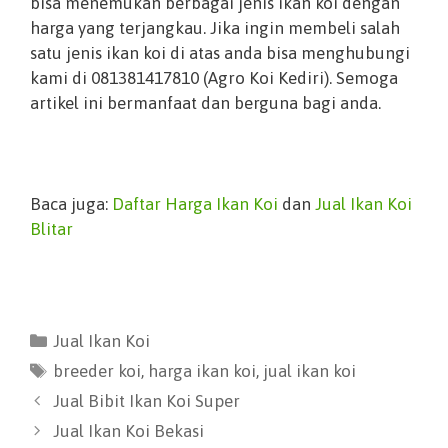
bisa menemukan berbagai jenis ikan koi dengan
harga yang terjangkau. Jika ingin membeli salah
satu jenis ikan koi di atas anda bisa menghubungi
kami di 081381417810 (Agro Koi Kediri). Semoga
artikel ini bermanfaat dan berguna bagi anda.
Baca juga:
Daftar Harga Ikan Koi
dan
Jual Ikan Koi
Blitar
Jual Ikan Koi
breeder koi
,
harga ikan koi
,
jual ikan koi
Jual Bibit Ikan Koi Super
Jual Ikan Koi Bekasi