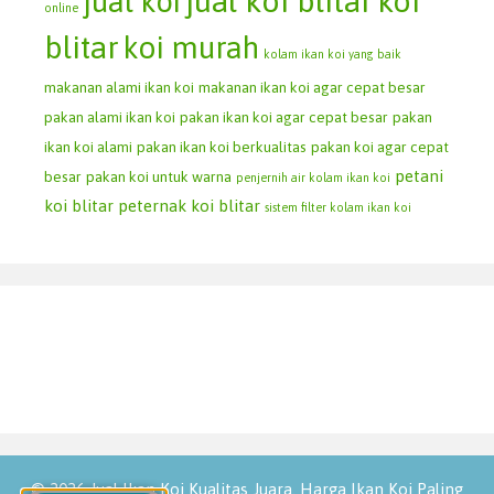
jual koi blitar
koi
jual koi
online
blitar
koi murah
kolam ikan koi yang baik
makanan alami ikan koi
makanan ikan koi agar cepat besar
pakan alami ikan koi
pakan ikan koi agar cepat besar
pakan
ikan koi alami
pakan ikan koi berkualitas
pakan koi agar cepat
petani
besar
pakan koi untuk warna
penjernih air kolam ikan koi
koi blitar
peternak koi blitar
sistem filter kolam ikan koi
© 2026 Jual Ikan Koi Kualitas Juara. Harga Ikan Koi Paling