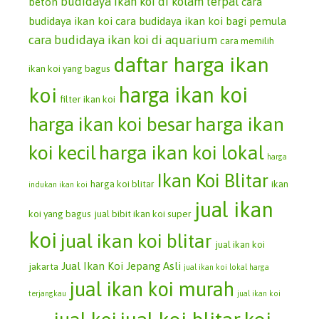
budidaya ikan koi di kolam terpal
beton
cara
budidaya ikan koi
cara budidaya ikan koi bagi pemula
cara budidaya ikan koi di aquarium
cara memilih
daftar harga ikan
ikan koi yang bagus
koi
harga ikan koi
filter ikan koi
harga ikan koi besar
harga ikan
koi kecil
harga ikan koi lokal
harga
Ikan Koi Blitar
harga koi blitar
ikan
indukan ikan koi
jual ikan
koi yang bagus
jual bibit ikan koi super
koi
jual ikan koi blitar
jual ikan koi
Jual Ikan Koi Jepang Asli
jakarta
jual ikan koi lokal harga
jual ikan koi murah
terjangkau
jual ikan koi