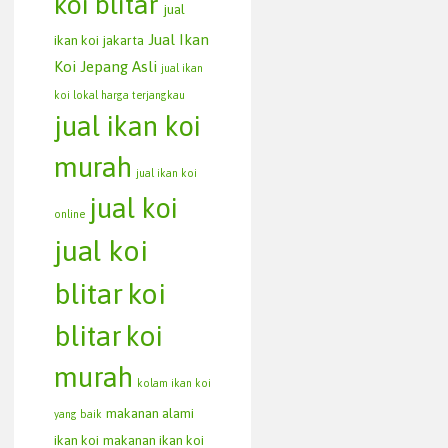
koi blitar
jual
Jual Ikan
ikan koi jakarta
Koi Jepang Asli
jual ikan
koi lokal harga terjangkau
jual ikan koi
murah
jual ikan koi
jual koi
online
jual koi
blitar
koi
blitar
koi
murah
kolam ikan koi
makanan alami
yang baik
ikan koi
makanan ikan koi