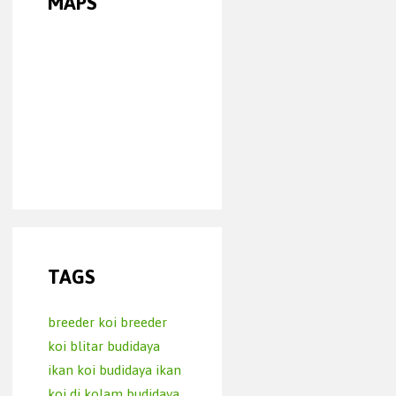
MAPS
TAGS
breeder koi
breeder
koi blitar
budidaya
ikan koi
budidaya ikan
koi di kolam
budidaya