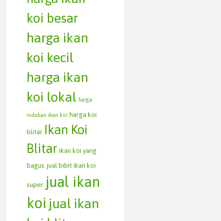
koi besar
harga ikan
koi kecil
harga ikan
koi lokal
harga
harga koi
indukan ikan koi
Ikan Koi
blitar
Blitar
ikan koi yang
bagus
jual bibit ikan koi
jual ikan
super
koi
jual ikan