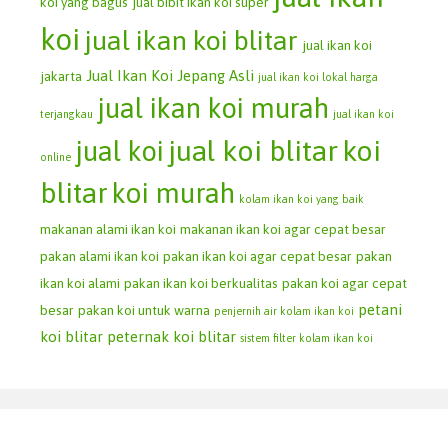
koi yang bagus
jual bibit ikan koi super
koi
jual ikan koi blitar
jual ikan koi
Jual Ikan Koi Jepang Asli
jakarta
jual ikan koi lokal harga
jual ikan koi murah
terjangkau
jual ikan koi
jual koi blitar
koi
jual koi
online
blitar
koi murah
kolam ikan koi yang baik
makanan alami ikan koi
makanan ikan koi agar cepat besar
pakan alami ikan koi
pakan ikan koi agar cepat besar
pakan
ikan koi alami
pakan ikan koi berkualitas
pakan koi agar cepat
petani
besar
pakan koi untuk warna
penjernih air kolam ikan koi
koi blitar
peternak koi blitar
sistem filter kolam ikan koi