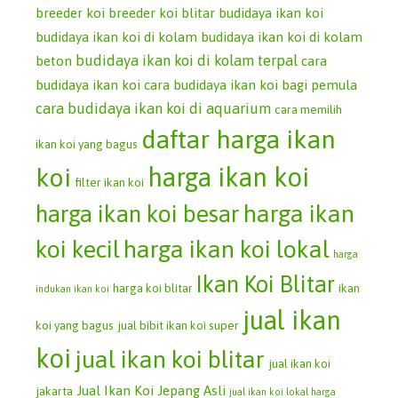
breeder koi
breeder koi blitar
budidaya ikan koi
budidaya ikan koi di kolam
budidaya ikan koi di kolam
budidaya ikan koi di kolam terpal
beton
cara
budidaya ikan koi
cara budidaya ikan koi bagi pemula
cara budidaya ikan koi di aquarium
cara memilih
daftar harga ikan
ikan koi yang bagus
koi
harga ikan koi
filter ikan koi
harga ikan koi besar
harga ikan
koi kecil
harga ikan koi lokal
harga
Ikan Koi Blitar
harga koi blitar
ikan
indukan ikan koi
jual ikan
koi yang bagus
jual bibit ikan koi super
koi
jual ikan koi blitar
jual ikan koi
Jual Ikan Koi Jepang Asli
jakarta
jual ikan koi lokal harga